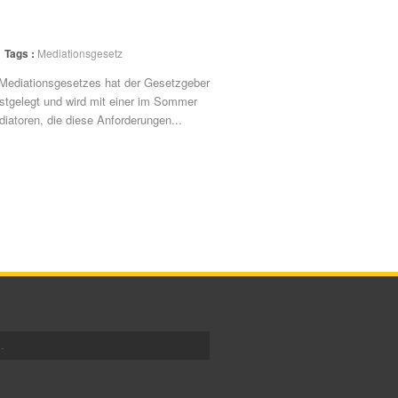
Tags :
Mediationsgesetz
 Mediationsgesetzes hat der Gesetzgeber
estgelegt und wird mit einer im Sommer
iatoren, die diese Anforderungen...