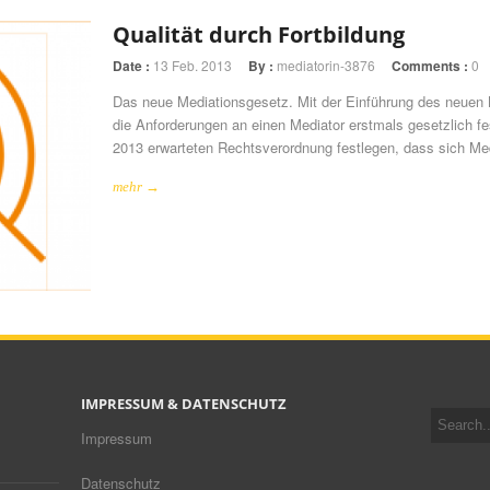
Qualität durch Fortbildung
Date :
13 Feb. 2013
By :
mediatorin-3876
Comments :
0
Das neue Mediationsgesetz. Mit der Einführung des neuen
die Anforderungen an einen Mediator erstmals gesetzlich f
2013 erwarteten Rechtsverordnung festlegen, dass sich Med
mehr →
IMPRESSUM & DATENSCHUTZ
Impressum
Datenschutz