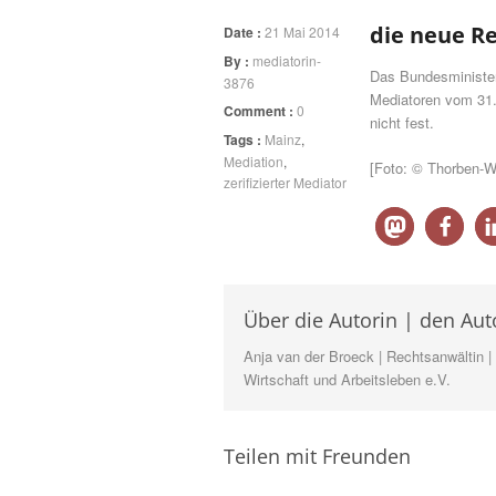
die neue R
Date :
21 Mai 2014
By :
mediatorin-
Das Bundesminister
3876
Mediatoren vom 31.
Comment :
0
nicht fest.
Tags :
Mainz
,
Mediation
,
[Foto: © Thorben-W
zerifizierter Mediator
Über die Autorin | den Aut
Anja van der Broeck | Rechtsanwältin | 
Wirtschaft und Arbeitsleben e.V.
Teilen mit Freunden